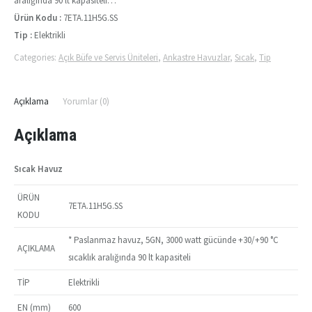
aralığında 90 lt kapasiteli…
Ürün Kodu :
7ETA.11H5G.SS
Tip :
Elektrikli
Categories:
Açık Büfe ve Servis Üniteleri
,
Ankastre Havuzlar
,
Sıcak
,
Tip
Açıklama
Yorumlar (0)
Açıklama
Sıcak Havuz
ÜRÜN
7ETA.11H5G.SS
KODU
* Paslanmaz havuz, 5GN, 3000 watt gücünde +30/+90 °C
AÇIKLAMA
sıcaklık aralığında 90 lt kapasiteli
TİP
Elektrikli
EN (mm)
600