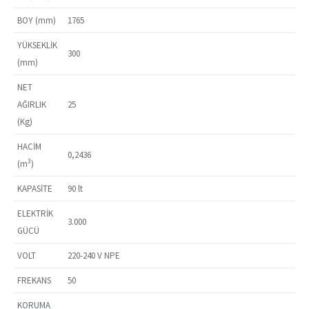
BOY (mm)
1765
YÜKSEKLİK
300
(mm)
NET
AĞIRLIK
25
(Kg)
HACİM
0,2436
3
(m
)
KAPASİTE
90 lt
ELEKTRİK
3.000
GÜCÜ
VOLT
220-240 V NPE
FREKANS
50
KORUMA