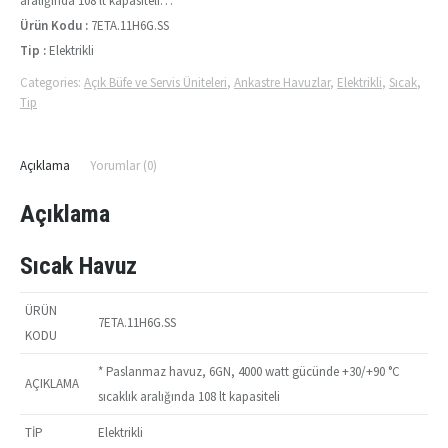
aralığında 108 lt kapasiteli…
Ürün Kodu :
7ETA.11H6G.SS
Tip :
Elektrikli
Categories:
Açık Büfe ve Servis Üniteleri
,
Ankastre Havuzlar
,
Elektrikli
,
Sıcak
,
Tip
Açıklama
Yorumlar (0)
Açıklama
Sıcak Havuz
ÜRÜN
7ETA.11H6G.SS
KODU
* Paslanmaz havuz, 6GN, 4000 watt gücünde +30/+90 °C
AÇIKLAMA
sıcaklık aralığında 108 lt kapasiteli
TİP
Elektrikli