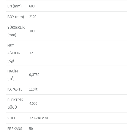
EN (mm)
600
BOY (mm)
2100
YÜKSEKLİK
300
(mm)
NET
AĞIRLIK
32
(Kg)
HACİM
0,3780
3
(m
)
KAPASİTE
110 lt
ELEKTRİK
4.000
GÜCÜ
VOLT
220-240 V NPE
FREKANS
50