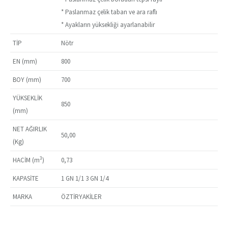
* Paslanmaz çelik taban ve ara raflı
* Ayakların yüksekliği ayarlanabilir
TİP
Nötr
EN (mm)
800
BOY (mm)
700
YÜKSEKLİK
850
(mm)
NET AĞIRLIK
50,00
(Kg)
3
HACİM (m
)
0,73
KAPASİTE
1 GN 1/1 3 GN 1/4
MARKA
ÖZTİRYAKİLER