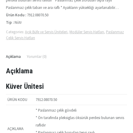
perdesi bulunan servis raflıdır * Paslanmaz çelik borudan tepsi raylı *
Paslanmaz çelik taban ve ara raflı * Ayakların yüksekliği ayarlanabilir…
Ürün Kodu :
7912.08070.50
Tip :
Nötr
Categories:
Açık Büfe ve Servis Üniteleri
,
Modüler Servis Hatları
,
Paslanmaz
Çelik Servis Hatları
Açıklama
Yorumlar (0)
Açıklama
Küver Ünitesi
ÜRÜN KODU
7912.08070.50
* Paslanmaz çelik gövdeli
* Ön tarafında pleksiglas öksürük perdesi bulunan servis
raflıdır
AÇIKLAMA
* Paslanmaz çelik borudan tepsi raylı