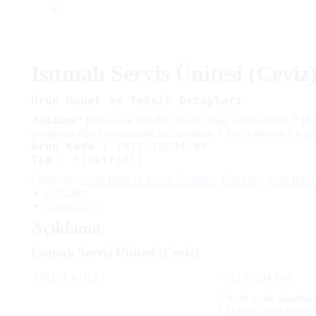
Isıtmalı Servis Ünitesi (Ceviz
Ürün Model ve Teknik Detayları
Açıklama
* Raflı sıcak saladbar,gövde ahşap ceviz renktir. * Ha
aralığında dijital termometre termostalıdır. * İnip kalkabilen tep
Ürün Kodu :
7912.15894.W0
Tip :
Elektrikli
Categories:
Açık Büfe ve Servis Üniteleri
,
Elektrikli
,
Salat Barla
Açıklama
Yorumlar (0)
Açıklama
Isıtmalı Servis Ünitesi (Ceviz)
ÜRÜN KODU
7912.15894.W0
* Raflı sıcak saladbar
* Havuz alttan ısıtmal