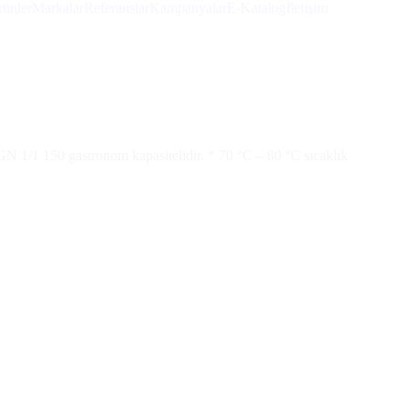
ünler
Markalar
Referanslar
Kampanyalar
E-Katalog
İletişim
t GN 1/1 150 gastronom kapasitelidir. * 70 °C – 80 °C sıcaklık