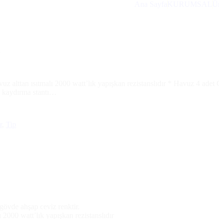
Ana Sayfa
KURUMSAL
Ür
)
vuz alttan ısıtmalı 2000 watt’lık yapışkan rezistanslıdır * Havuz 4 ade
si kaydırma stantı…
r
,
Tip
,gövde ahşap ceviz renktir.
ı 2000 watt’lık yapışkan rezistanslıdır