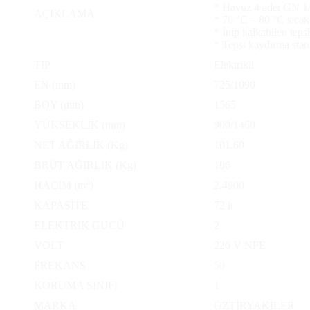
* Havuz 4 adet GN 1/1
AÇIKLAMA
* 70 °C – 80 °C sıcakl
* İnip kalkabilen teps
* Tepsi kaydırma stan
TİP
Elektrikli
EN (mm)
725/1090
BOY (mm)
1565
YÜKSEKLİK (mm)
900/1460
NET AĞIRLIK (Kg)
101,60
BRÜT AĞIRLIK (Kg)
106
3
HACİM (m
)
2,4900
KAPASİTE
72 lt
ELEKTRİK GÜCÜ
2
VOLT
220 V NPE
FREKANS
50
KORUMA SINIFI
1
MARKA
ÖZTİRYAKİLER