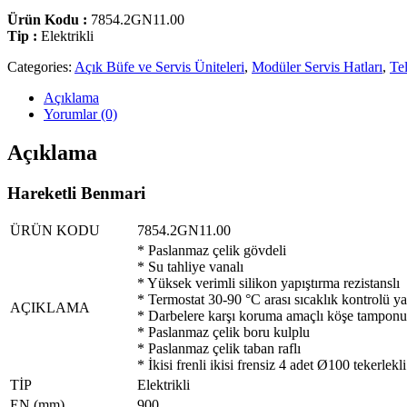
Ürün Kodu :
7854.2GN11.00
Tip :
Elektrikli
Categories:
Açık Büfe ve Servis Üniteleri
,
Modüler Servis Hatları
,
Te
Açıklama
Yorumlar (0)
Açıklama
Hareketli Benmari
ÜRÜN KODU
7854.2GN11.00
* Paslanmaz çelik gövdeli
* Su tahliye vanalı
* Yüksek verimli silikon yapıştırma rezistanslı
* Termostat 30-90 °C arası sıcaklık kontrolü y
AÇIKLAMA
* Darbelere karşı koruma amaçlı köşe tamponu
* Paslanmaz çelik boru kulplu
* Paslanmaz çelik taban raflı
* İkisi frenli ikisi frensiz 4 adet Ø100 tekerlekli
TİP
Elektrikli
EN (mm)
900