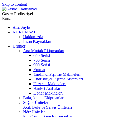
Skip to content
Gastro Endüstriyel
Bursa
Ana Sayfa
KURUMSAL
Hakkımızda
İnsan Kaynakları
Ürünler
Ana Mutfak Ekipmanları
650 Serisi
700 Serisi
900 Serisi
Fırınlar
Yardımcı Pişirme Makineleri
Endüstriyel Pişirme Sistemleri
Hazırlık Makineleri
Banket Arabaları
Döner Makineleri
Bulaşıkhane Ekipmanları
Soğuk Üniteler
Açık Büfe ve Servis Üniteleri
Nötr Üniteler
Bar-Çay-Pastane Ekipmanları