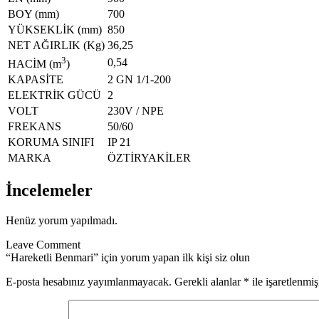
BOY (mm)
700
YÜKSEKLİK (mm)
850
NET AĞIRLIK (Kg)
36,25
3
0,54
HACİM (m
)
KAPASİTE
2 GN 1/1-200
ELEKTRİK GÜCÜ
2
VOLT
230V / NPE
FREKANS
50/60
KORUMA SINIFI
IP 21
MARKA
ÖZTİRYAKİLER
İncelemeler
Henüz yorum yapılmadı.
Leave Comment
“Hareketli Benmari” için yorum yapan ilk kişi siz olun
E-posta hesabınız yayımlanmayacak.
Gerekli alanlar
*
ile işaretlenmiş