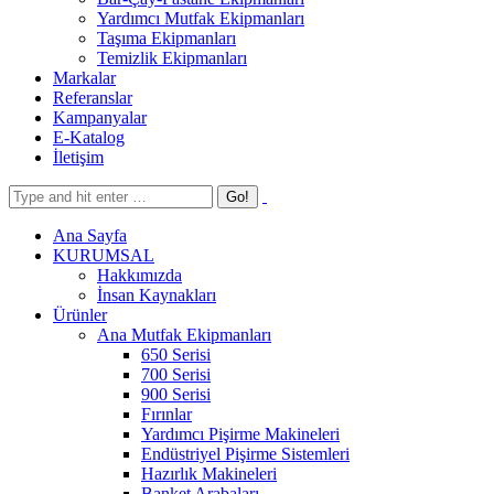
Yardımcı Mutfak Ekipmanları
Taşıma Ekipmanları
Temizlik Ekipmanları
Markalar
Referanslar
Kampanyalar
E-Katalog
İletişim
Ana Sayfa
KURUMSAL
Hakkımızda
İnsan Kaynakları
Ürünler
Ana Mutfak Ekipmanları
650 Serisi
700 Serisi
900 Serisi
Fırınlar
Yardımcı Pişirme Makineleri
Endüstriyel Pişirme Sistemleri
Hazırlık Makineleri
Banket Arabaları